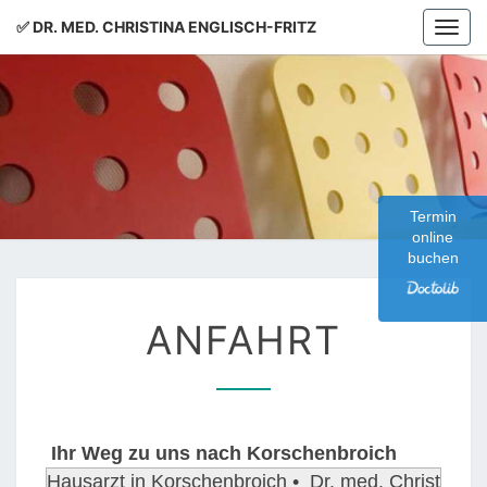
✅ DR. MED. CHRISTINA ENGLISCH-FRITZ
Togg
navi
✅ DR.
MED.
Termin
online
buchen
CHRISTI
A
ANFAHRT
ENGLISC
N
F
FRITZ
A
H
R
Ihr Weg zu uns nach Korschenbroich
T
Hausarzt in Korschenbroich • Dr. med. Christ