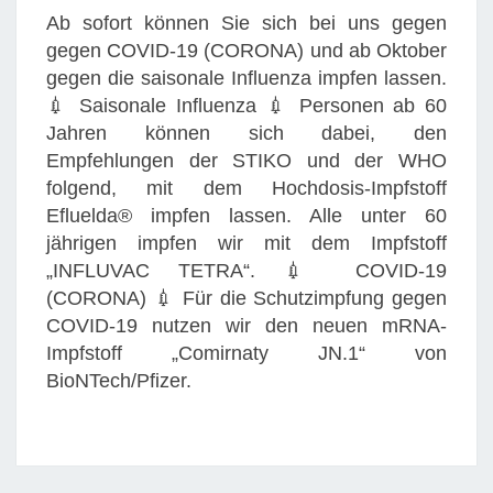
T
Ab sofort können Sie sich bei uns gegen
W
gegen COVID-19 (CORONA) und ab Oktober
I
gegen die saisonale Influenza impfen lassen.
E
💉 Saisonale Influenza 💉 Personen ab 60
D
Jahren können sich dabei, den
E
Empfehlungen der STIKO und der WHO
R
folgend, mit dem Hochdosis-Impfstoff
I
Efluelda® impfen lassen. Alle unter 60
M
jährigen impfen wir mit dem Impfstoff
P
„INFLUVAC TETRA“. 💉 COVID-19
F
(CORONA) 💉 Für die Schutzimpfung gegen
E
COVID-19 nutzen wir den neuen mRNA-
N
Impfstoff „Comirnaty JN.1“ von
L
BioNTech/Pfizer.
A
S
S
E