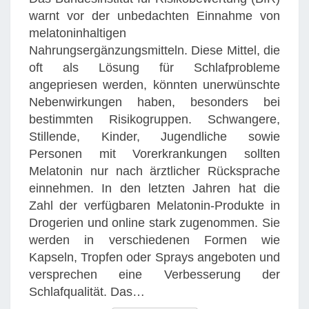
R
warnt vor der unbedachten Einnahme von
U
melatoninhaltigen
N
Nahrungsergänzungsmitteln. Diese Mittel, die
K
oft als Lösung für Schlafprobleme
O
angepriesen werden, könnten unerwünschte
N
Nebenwirkungen haben, besonders bei
T
bestimmten Risikogruppen. Schwangere,
R
Stillende, Kinder, Jugendliche sowie
O
Personen mit Vorerkrankungen sollten
L
Melatonin nur nach ärztlicher Rücksprache
L
einnehmen. In den letzten Jahren hat die
I
Zahl der verfügbaren Melatonin-Produkte in
E
Drogerien und online stark zugenommen. Sie
R
werden in verschiedenen Formen wie
T
Kapseln, Tropfen oder Sprays angeboten und
E
versprechen eine Verbesserung der
R
Schlafqualität. Das…
E