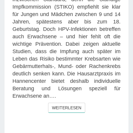
:
Impfkommission (STIKO) empfiehlt sie klar
I
A
für Jungen und Mädchen zwischen 9 und 14
E
U
Jahren, spätestens aber bis zum 18.
H
C
Geburtstag. Doch HPV-Infektionen betreffen
A
H
auch Erwachsene – und hier fehlt oft die
U
F
wichtige Prävention. Dabei zeigen aktuelle
S
Ü
Studien, dass die Impfung auch später im
A
R
Leben das Risiko bestimmter Krebsarten wie
R
E
Gebärmutterhals-, Mund- oder Rachenkrebs
Z
R
deutlich senken kann. Die Hausarztpraxis im
T
W
Hannencenter bietet deshalb individuelle
P
A
Beratung und Lösungen speziell für
R
C
Erwachsene an….
A
H
X
S
WEITERLESEN
WEITERLESEN
I
E
S
N
I
E