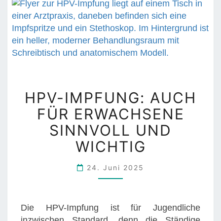
I
N
N
E
N
U
N
H
HPV-IMPFUNG: AUCH
D
P
P
FÜR ERWACHSENE
V
A
-
SINNVOLL UND
T
I
WICHTIG
I
M
E
P
24. Juni 2025
N
F
T
U
E
N
Die HPV-Impfung ist für Jugendliche
N
G
inzwischen Standard, denn die Ständige
D