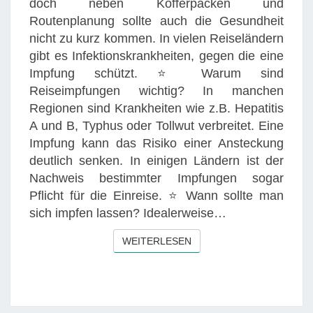
doch neben Kofferpacken und
N
Routenplanung sollte auch die Gesundheit
:
nicht zu kurz kommen. In vielen Reiseländern
W
gibt es Infektionskrankheiten, gegen die eine
I
Impfung schützt. ⭐ Warum sind
C
Reiseimpfungen wichtig? In manchen
H
Regionen sind Krankheiten wie z.B. Hepatitis
T
A und B, Typhus oder Tollwut verbreitet. Eine
I
Impfung kann das Risiko einer Ansteckung
G
deutlich senken. In einigen Ländern ist der
E
Nachweis bestimmter Impfungen sogar
I
Pflicht für die Einreise. ⭐ Wann sollte man
M
sich impfen lassen? Idealerweise…
P
F
WEITERLESEN
WEITERLESEN
U
N
G
E