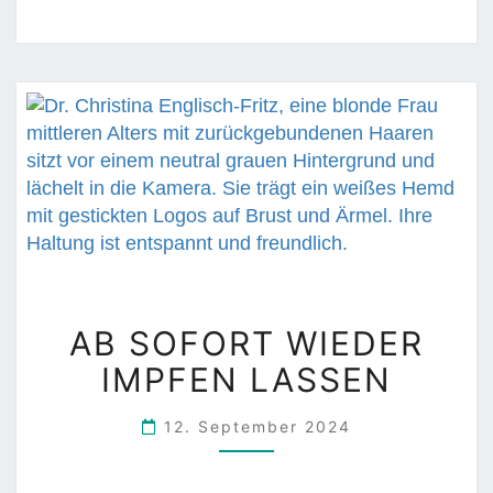
A
M
L
I
M
I
T
A
AB SOFORT WIEDER
B
IMPFEN LASSEN
S
O
F
12. September 2024
O
R