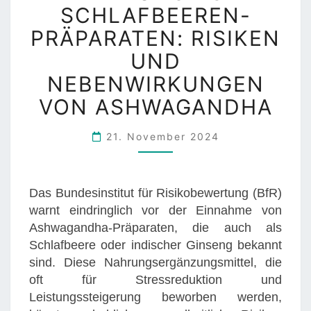
SCHLAFBEEREN-
R
R
N
H
PRÄPARATEN: RISIKEN
U
A
UND
N
U
NEBENWIRKUNGEN
G
S
V
A
VON ASHWAGANDHA
O
R
R
Z
21. November 2024
S
T
C
P
H
R
Das Bundesinstitut für Risikobewertung (BfR)
L
A
warnt eindringlich vor der Einnahme von
A
X
Ashwagandha-Präparaten, die auch als
F
I
Schlafbeere oder indischer Ginseng bekannt
B
S
sind. Diese Nahrungsergänzungsmittel, die
E
I
oft für Stressreduktion und
E
N
Leistungssteigerung beworben werden,
R
K