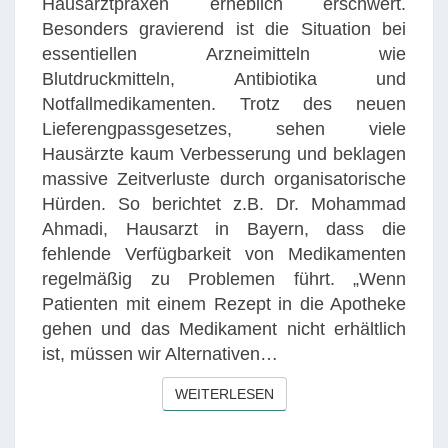
Hausarztpraxen erheblich erschwert.
S
E
Besonders gravierend ist die Situation bei
S
N
essentiellen Arzneimitteln wie
E
V
Blutdruckmitteln, Antibiotika und
:
O
Notfallmedikamenten. Trotz des neuen
H
N
Lieferengpassgesetzes, sehen viele
A
A
Hausärzte kaum Verbesserung und beklagen
U
S
massive Zeitverluste durch organisatorische
S
H
Hürden. So berichtet z.B. Dr. Mohammad
A
W
Ahmadi, Hausarzt in Bayern, dass die
R
A
fehlende Verfügbarkeit von Medikamenten
Z
G
regelmäßig zu Problemen führt. „Wenn
T
A
Patienten mit einem Rezept in die Apotheke
P
N
gehen und das Medikament nicht erhältlich
R
D
ist, müssen wir Alternativen…
A
H
X
A
WEITERLESEN
WEITERLESEN
E
N