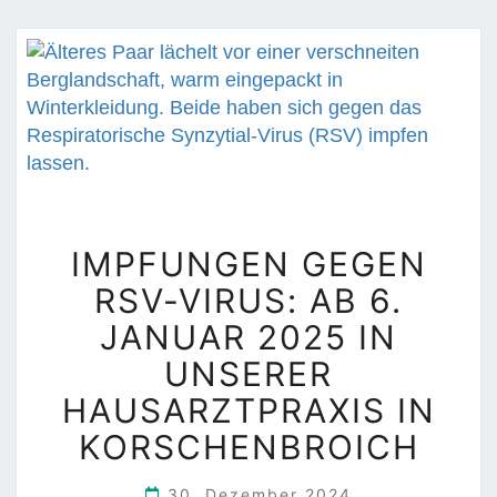
N
N
I
C
H
T
V
E
R
I
IMPFUNGEN GEGEN
G
M
E
RSV-VIRUS: AB 6.
P
S
F
JANUAR 2025 IN
S
U
UNSERER
E
N
N
HAUSARZTPRAXIS IN
G
!
E
KORSCHENBROICH
N
G
30. Dezember 2024