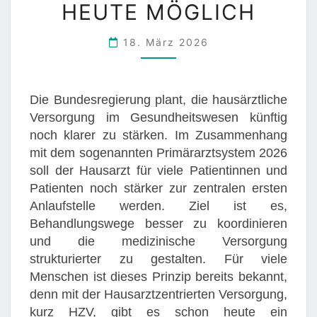
R
HEUTE MÖGLICH
Z
T
18. März 2026
S
Y
S
Die Bundesregierung plant, die hausärztliche
T
Versorgung im Gesundheitswesen künftig
E
noch klarer zu stärken. Im Zusammenhang
M
mit dem sogenannten Primärarztsystem 2026
2
soll der Hausarzt für viele Patientinnen und
0
Patienten noch stärker zur zentralen ersten
2
Anlaufstelle werden. Ziel ist es,
6
Behandlungswege besser zu koordinieren
:
und die medizinische Versorgung
M
strukturierter zu gestalten. Für viele
I
Menschen ist dieses Prinzip bereits bekannt,
T
denn mit der Hausarztzentrierten Versorgung,
D
kurz HZV, gibt es schon heute ein