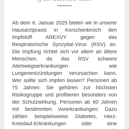
E
G
E
Ab dem 6. Januar 2025 bieten wir in unserer
N
Hausarztpraxis in Korschenbroich den
R
Impfstoff AREXVY gegen das
S
Respiratorische Synzytial-Virus (RSV) an.
V
Die Impfung richtet sich vor allem an ältere
-
Menschen, da das RSV schwere
V
Atemwegserkrankungen wie
I
Lungenentzündungen verursachen kann.
R
Wer sollte sich impfen lassen? Personen ab
U
75 Jahren: Sie gehören zur höchsten
S
Risikogruppe und profitieren besonders von
:
der Schutzwirkung. Personen ab 60 Jahren
A
mit bestimmten Vorerkrankungen: Dazu
B
zählen beispielsweise Diabetes, Herz-
6
Kreislauf-Erkrankungen oder eine
.