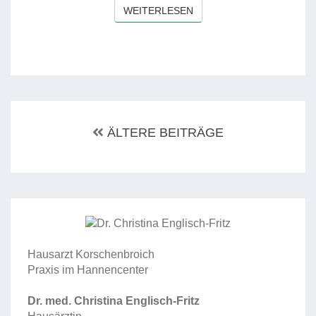
I
WEITERLESEN
WEITERLESEN
N
N
A
H
M
E
Beitragsnavigation
V
ÄLTERE BEITRÄGE
O
N
M
E
L
A
T
Hausarzt Korschenbroich
O
Praxis im Hannencenter
N
I
Dr. med. Christina Englisch-Fritz