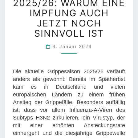
2025/26: WARUM EINE
I
T
P
E
IMPFUNG AUCH
P
N
JETZT NOCH
E
V
SINNVOLL IST
S
E
A
R
6. Januar 2026
I
S
S
O
O
R
N
Die aktuelle Grippesaison 2025/26 verläuft
G
2
anders als gewohnt: Bereits im Spätherbst
U
0
kam es in Deutschland und vielen
N
2
europäischen Ländern zu einem frühen
G
5
Anstieg der Grippefälle. Besonders auffällig
I
/
ist, dass vor allem Influenza-A-Viren des
S
2
Subtyps H3N2 zirkulieren, ein Virustyp, der
T
6
mit einer erhöhten Ansteckungsrate
D
:
einhergeht und die diesjährige Grippewelle
E