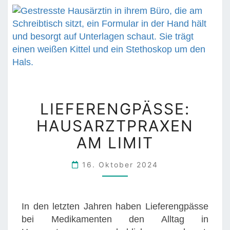
K
E
N
U
N
D
N
L
E
LIEFERENGPÄSSE:
I
B
HAUSARZTPRAXEN
E
E
F
N
AM LIMIT
E
W
R
I
16. Oktober 2024
E
R
N
K
G
U
In den letzten Jahren haben Lieferengpässe
P
N
bei Medikamenten den Alltag in
Ä
G