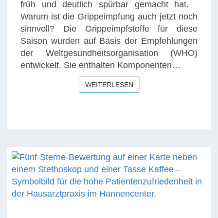
W
früh und deutlich spürbar gemacht hat.
R
A
Warum ist die Grippeimpfung auch jetzt noch
E
R
sinnvoll? Die Grippeimpfstoffe für diese
I
U
Saison wurden auf Basis der Empfehlungen
N
M
der Weltgesundheitsorganisation (WHO)
S
E
entwickelt. Sie enthalten Komponenten…
T
I
I
WEITERLESEN
WEITERLESEN
N
E
E
G
I
S
M
C
P
H
F
O
U
N
N
H
G
E
A
U
U
T