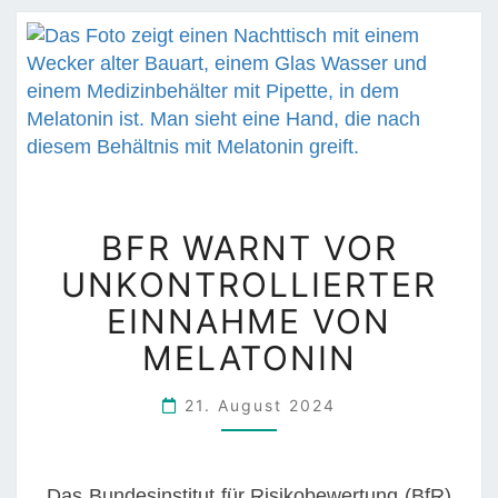
N
B
BFR WARNT VOR
F
UNKONTROLLIERTER
R
W
EINNAHME VON
A
MELATONIN
R
N
21. August 2024
T
V
O
Das Bundesinstitut für Risikobewertung (BfR)