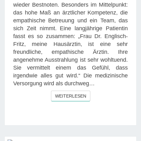
L
wieder Bestnoten. Besonders im Mittelpunkt:
:
I
das hohe Maß an ärztlicher Kompetenz, die
S
S
empathische Betreuung und ein Team, das
O
T
sich Zeit nimmt. Eine langjährige Patientin
B
fasst es so zusammen: „Frau Dr. Englisch-
E
Fritz, meine Hausärztin, ist eine sehr
W
freundliche, empathische Ärztin. Ihre
E
angenehme Ausstrahlung ist sehr wohltuend.
R
Sie vermittelt einem das Gefühl, dass
T
irgendwie alles gut wird.“ Die medizinische
E
Versorgung wird als durchweg…
N
P
WEITERLESEN
WEITERLESEN
A
T
I
E
N
T