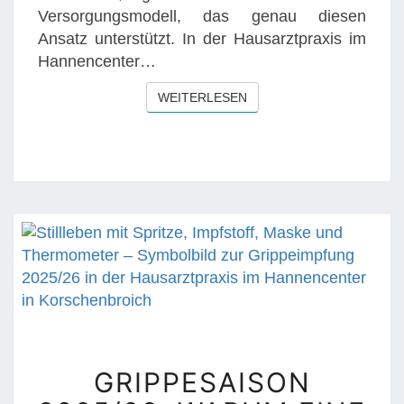
E
Versorgungsmodell, das genau diesen
R
Ansatz unterstützt. In der Hausarztpraxis im
H
Hannencenter…
A
U
WEITERLESEN
WEITERLESEN
S
A
R
Z
T
Z
E
N
T
R
I
G
E
GRIPPESAISON
R
R