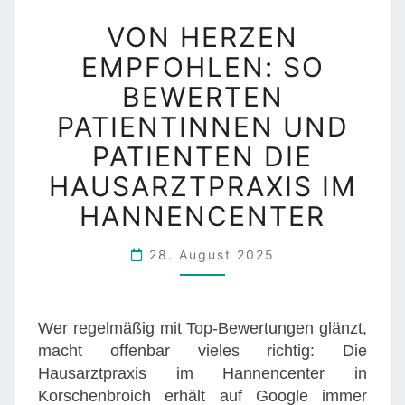
C
E
V
H
VON HERZEN
M
O
J
Ö
EMPFOHLEN: SO
N
E
G
H
BEWERTEN
T
L
E
Z
PATIENTINNEN UND
I
R
T
C
PATIENTEN DIE
Z
N
H
E
HAUSARZTPRAXIS IM
O
N
C
HANNENCENTER
E
H
M
S
28. August 2025
P
I
F
N
O
N
Wer regelmäßig mit Top-Bewertungen glänzt,
H
V
macht offenbar vieles richtig: Die
L
O
Hausarztpraxis im Hannencenter in
E
L
Korschenbroich erhält auf Google immer
N