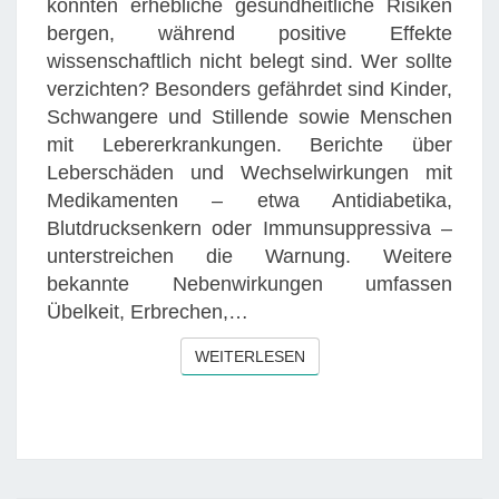
könnten erhebliche gesundheitliche Risiken
E
O
bergen, während positive Effekte
N
R
wissenschaftlich nicht belegt sind. Wer sollte
-
S
verzichten? Besonders gefährdet sind Kinder,
P
C
Schwangere und Stillende sowie Menschen
R
H
mit Lebererkrankungen. Berichte über
Ä
E
Leberschäden und Wechselwirkungen mit
P
N
Medikamenten – etwa Antidiabetika,
A
B
Blutdrucksenkern oder Immunsuppressiva –
R
R
unterstreichen die Warnung. Weitere
A
O
bekannte Nebenwirkungen umfassen
T
I
Übelkeit, Erbrechen,…
E
C
N
WEITERLESEN
WEITERLESEN
H
:
R
I
S
I